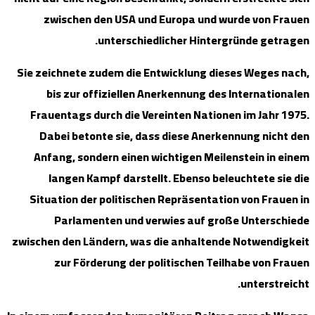
zwisc
Sie zeichn
bis z
Frauenta
Dabei 
Anfang,
lange
Situatio
Par
zwischen de
zur 