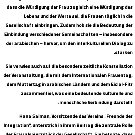
dass die Wü
Lebe
Gesellschaf
Einbindung 
der arabisch
Sie verwies 
der Veransta
dem Muttert
zusam
Hana 
Integration“,
der Frau als