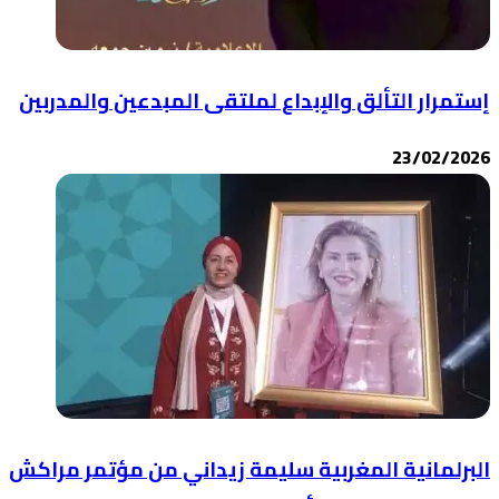
 والمدربين
ؤتمر مراكش