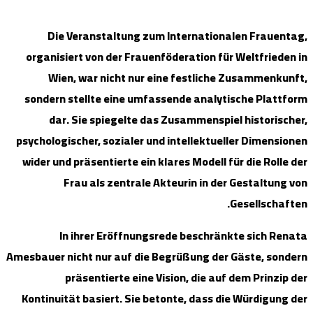
Die V
organisie
Wien,
sondern s
dar. 
psychologis
wider und 
Fr
In 
Amesbauer ni
pr
Kontinuitä