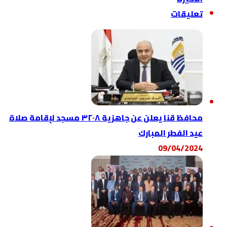
 جاهزية ٣٢٠٨ مسجد لإقامة صلاة