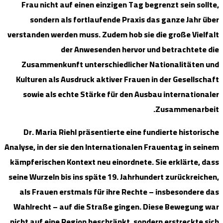
Frau nich
sonder
verstanden w
Zusammen
Kulturen a
sowie al
Dr. Mari
Analyse, in d
kämpferisch
seine Wurzel
als Fraue
Wahlrecht 
nicht auf e