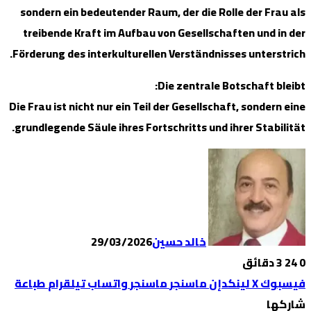
sondern ei
treibende 
Förderung de
Die Frau ist 
grundlegende
لقرام
طباعة