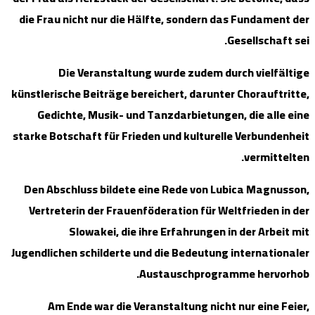
die Frau n
Die
künstlerisch
Gedicht
starke Botsc
Den Absch
Vertreter
S
Jugendlichen
Am En