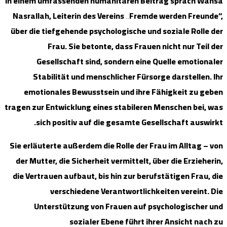
In einem umf
Nasrallah, 
über die ti
F
Gese
Stabi
emotion
tragen zur En
sich 
Sie erläuter
der Mutter,
die Vertrau
v
Unter