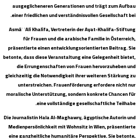
ausgegli
einer fri
Asmāʾ ʿAlī
für 
präsentiert
betonte, dass
die Er
gleichzeitig
unters
moralische 
Die Journali
Medienpers
eine ganzh