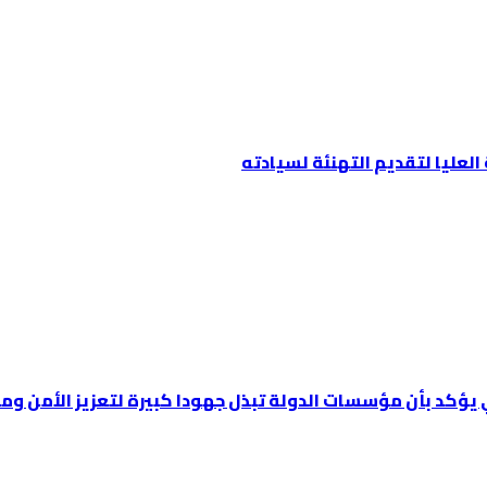
عليا لتقديم التهنئة لسيادته
ي يؤكد بأن مؤسسات الدولة تبذل جهودا كبيرة لتعزيز الأمن وم