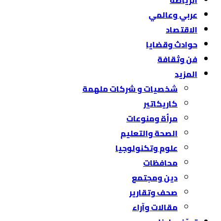
الرياضة
عربي وعالمي
الاقتصاد
حوادث وقضايا
فن وثقافة
المزيد
شخصيات و شركات ملهمة
كاريكاتير
مرأة ومنوعات
الصحة والتعليم
علوم وتكنولوجيا
محافظات
دين ومجتمع
صحف وتقارير
مقالات وآراء