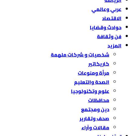
الرياضة
عربي وعالمي
الاقتصاد
حوادث وقضايا
فن وثقافة
المزيد
شخصيات و شركات ملهمة
كاريكاتير
مرأة ومنوعات
الصحة والتعليم
علوم وتكنولوجيا
محافظات
دين ومجتمع
صحف وتقارير
مقالات وآراء