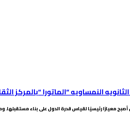
ثانويه النمساويه “الماتورا “بالمركز الثق
بل أصبح معيارًا رئيسيًا لقياس قدرة الدول على بناء مستقبلها. 