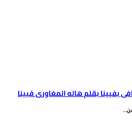
افى بفيينا بقلم هاله المغاورى فيينا
ومن…