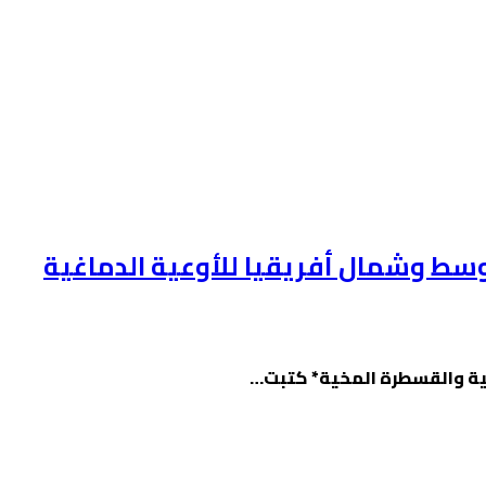
أوسط وشمال أفريقيا للأوعية الدماغية
اغية والقسطرة المخية* كتبت…