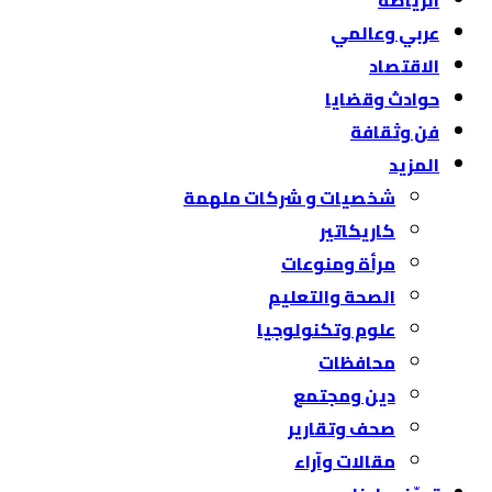
الرياضة
عربي وعالمي
الاقتصاد
حوادث وقضايا
فن وثقافة
المزيد
شخصيات و شركات ملهمة
كاريكاتير
مرأة ومنوعات
الصحة والتعليم
علوم وتكنولوجيا
محافظات
دين ومجتمع
صحف وتقارير
مقالات وآراء