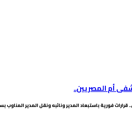
شفى أم المصريين..
 قرارات فورية باستبعاد المدير ونائبه ونقل المدير المناوب ب