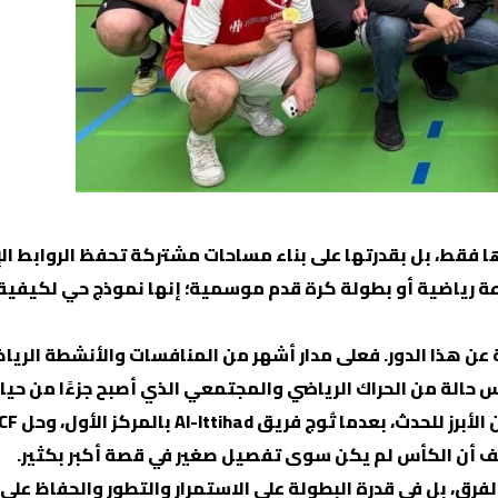
دها فقط، بل بقدرتها على بناء مساحات مشتركة تحفظ الروابط الإ
FC Cairo Vienna أكثر من مجرد مجموعة رياضية أو بطولة كرة قدم موسمية؛ إنها
رق، بل في قدرة البطولة على الاستمرار والتطور والحفاظ على ر