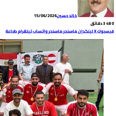
خالد حسين
15/06/2026
0
48
3 دقائق
فيسبوك
‫X
لينكدإن
ماسنجر
ماسنجر
واتساب
تيلقرام
طباعة