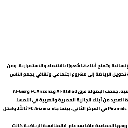
نسانية وتمنح أبناءها شعورًا بالانتماء والاستمرارية. ومن
 نموذج حي لكيفية تحويل الرياضة إلى مشروع اجتماعي وثقافي يجمع الناس
وجاءت الدورة الكروية لموسم 2025/2026 لتقدم صورة واضحة عن هذا الدور. فعلى مدار أشهر من المنافسات والأنشطة الرياضية، جمعت البطولة فرق Al-Ittihad وFC Arizona وAl-Gisr
وربما تبدو النتائج النهائية للبطولة للوهلة الأولى هي العنوان الأبرز للحدث، بعدما تُوج فريق Al-Ittihad بالمركز الأول، وحل Piramids CF في المركز الثاني، بينما جاء FC Arizona ثالثًا، واحتل
وحها الجماعية عامًا بعد عام. فالمنافسة الرياضية كانت