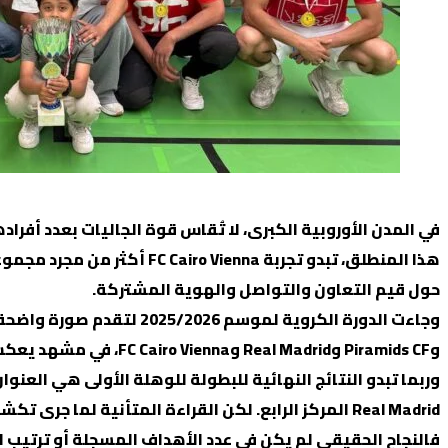
في المدن الأوروبية الكبرى، لا تُقاس قوة الجاليات بعدد أفرا
هذا المنطلق، تبدو تجربة 
حول قيم التعاون والتواصل والهوية المشتركة.
وPiramids CF وReal Madrid وFC Cairo Vienna، في مشهد يعكس حالة من الحراك الرياضي والمجتمعي الذي أصبح جزءًا من حياة العديد من أبناء الجالية المصرية والعربية في النمسا.
Real Madrid المركز الرابع. لكن القراءة المتأنية لما جرى تكشف أن الكأس لم يكن سوى تفصيل صغير في قصة أكبر بكثير.
فالنجاح الحقيقي لم يكن في عدد الأهداف المسجلة أو ترتيب الف