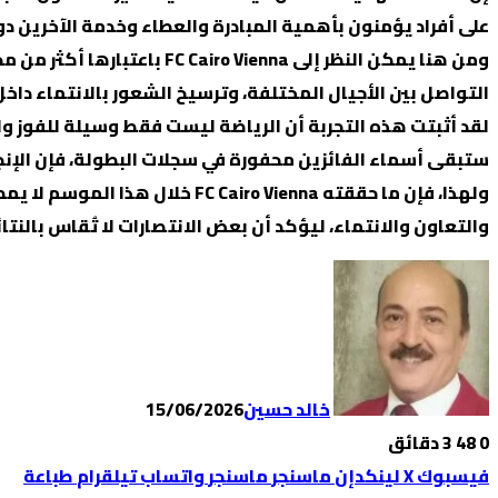
على أفراد يؤمنون بأهمية المبادرة والعطاء وخدمة الآخرين دو
ومن هنا يمكن النظر إلى a
التواصل بين الأجيال المختلفة، وترسيخ الشعور بالانتماء داخ
لقد أثبتت هذه التجربة أن الرياضة ليست فقط وسيلة للفوز وا
ستبقى أسماء الفائزين محفورة في سجلات البطولة، فإن الإنجا
ولهذا، فإن ما حققته o Vienna
والتعاون والانتماء، ليؤكد أن بعض الانتصارات لا تُقاس بالنتائ
خالد حسين
15/06/2026
0
48
3 دقائق
فيسبوك
‫X
لينكدإن
ماسنجر
ماسنجر
واتساب
تيلقرام
طباعة