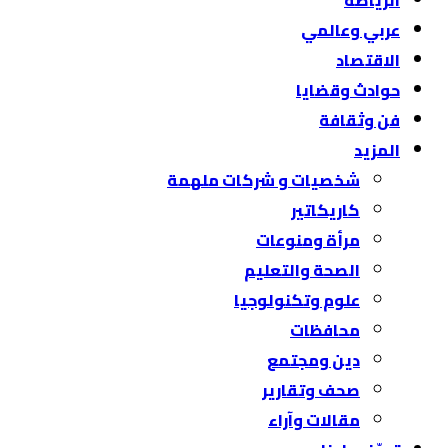
الرياضة
عربي وعالمي
الاقتصاد
حوادث وقضايا
فن وثقافة
المزيد
شخصيات و شركات ملهمة
كاريكاتير
مرأة ومنوعات
الصحة والتعليم
علوم وتكنولوجيا
محافظات
دين ومجتمع
صحف وتقارير
مقالات وآراء