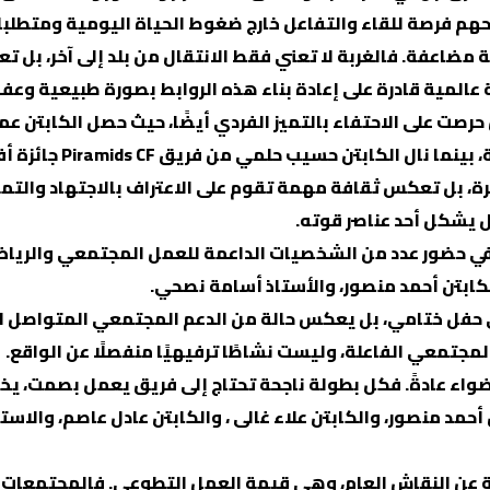
هم فرصة للقاء والتفاعل خارج ضغوط الحياة اليومية ومتطلبات
اعفة. فالغربة لا تعني فقط الانتقال من بلد إلى آخر، بل تعني 
ة عالمية قادرة على إعادة بناء هذه الروابط بصورة طبيعية وعف
بتن حسيب حلمي من فريق Piramids CF جائزة أفضل هدف.
ة، بل تعكس ثقافة مهمة تقوم على الاعتراف بالاجتهاد والتميز
ل يشكل أحد عناصر قوته.
 في حضور عدد من الشخصيات الداعمة للعمل المجتمعي والرياض
لكابتن أحمد منصور، والأستاذ أسامة نصحي.
ل ختامي، بل يعكس حالة من الدعم المجتمعي المتواصل للمبا
مجتمعي الفاعلة، وليست نشاطًا ترفيهيًا منفصلًا عن الواقع.
واء عادةً. فكل بطولة ناجحة تحتاج إلى فريق يعمل بصمت، يخط
FC  على توجيه الشكر للكابتن أحمد منصور، والكابتن علاء غالى ، والكابتن عا
عن النقاش العام، وهي قيمة العمل التطوعي. فالمجتمعات الق