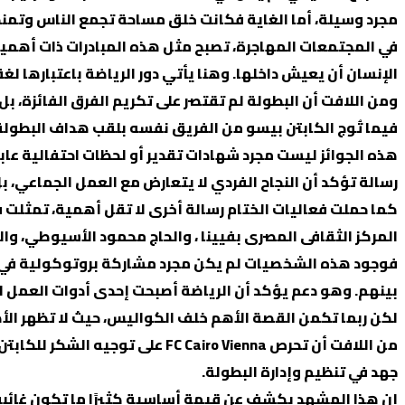
مجرد وسيلة، أما الغاية فكانت خلق مساحة تجمع الناس وتمنح
في المجتمعات المهاجرة، تصبح مثل هذه المبادرات ذات أهمية مض
الإنسان أن يعيش داخلها. وهنا يأتي دور الرياضة باعتبارها لغ
فيما تُوج الكابتن بيسو من الفريق نفسه بلقب هداف البطولة، بينما نال الكا
هذه الجوائز ليست مجرد شهادات تقدير أو لحظات احتفالية عابر
رسالة تؤكد أن النجاح الفردي لا يتعارض مع العمل الجماعي، ب
كما حملت فعاليات الختام رسالة أخرى لا تقل أهمية، تمثلت
المركز الثقافى المصرى بفيينا ، والحاج محمود الأسيوطي، وا
فوجود هذه الشخصيات لم يكن مجرد مشاركة بروتوكولية في حف
بينهم. وهو دعم يؤكد أن الرياضة أصبحت إحدى أدوات العمل ال
لكن ربما تكمن القصة الأهم خلف الكواليس، حيث لا تظهر الأض
من اللافت أن تحرص Cairo Vienna
جهد في تنظيم وإدارة البطولة.
إن هذا المشهد يكشف عن قيمة أساسية كثيرًا ما تكون غائبة 