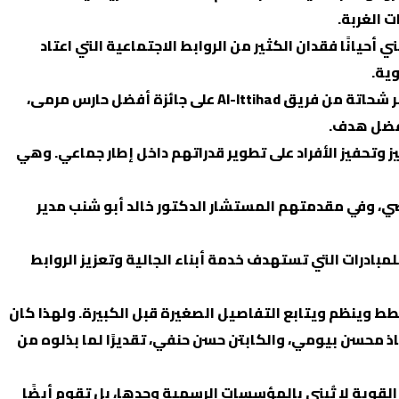
 الغربة.
أحيانًا فقدان الكثير من الروابط الاجتماعية التي اعتاد
وية.
ومن اللافت أن البطولة لم تقتصر على تكريم الفرق الفائزة، بل حرصت على الاحتفاء بالتميز الفردي أيضًا، حيث حصل الكابتن عمر شحاتة من فريق Al-Ittihad على جائزة أفضل حارس مرمى،
 وتحفيز الأفراد على تطوير قدراتهم داخل إطار جماعي. وهي
ي، وفي مقدمتهم المستشار الدكتور خالد أبو شنب مدير
درات التي تستهدف خدمة أبناء الجالية وتعزيز الروابط
ط وينظم ويتابع التفاصيل الصغيرة قبل الكبيرة. ولهذا كان
دل عاصم، والاستاذ محسن بيومي، والكابتن حسن حنفي، تقديرًا لما بذلوه من
وية لا تُبنى بالمؤسسات الرسمية وحدها، بل تقوم أيضًا